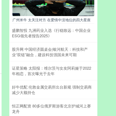
广州米牛 太关注对方 在爱情中没地位的四大星座
盛鹏智投 九洲药业入选《行稳致远：中国企业
ESG领先者报告2025》
股升网 中国经济圆桌会|银河航天：科技和产
业“双链”融合，建设科技强国未来可期
证星策略 太阳报：维尔茨与女友阿莉娅于2022
年相恋，首次曝光于去年
好牛优配 伦敦金属交易所出台新规 强制交易商
减少大额持仓
恒正网配资 80多位俄罗斯游客北京护城河上赛
龙舟