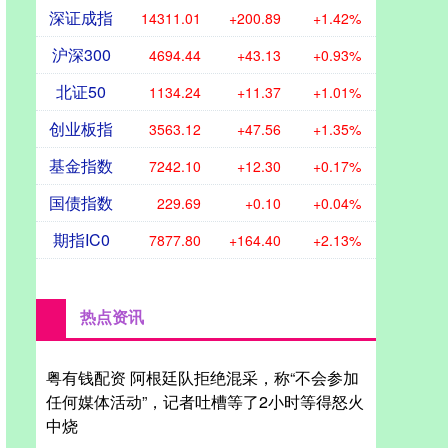
深证成指
14311.01
+200.89
+1.42%
沪深300
4694.44
+43.13
+0.93%
北证50
1134.24
+11.37
+1.01%
创业板指
3563.12
+47.56
+1.35%
基金指数
7242.10
+12.30
+0.17%
国债指数
229.69
+0.10
+0.04%
期指IC0
7877.80
+164.40
+2.13%
热点资讯
粤有钱配资 阿根廷队拒绝混采，称“不会参加
任何媒体活动”，记者吐槽等了2小时等得怒火
中烧