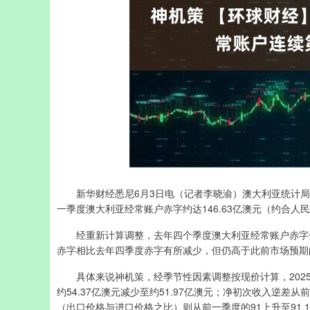
新华财经悉尼6月3日电（记者李晓渝）澳大利亚统计局3
一季度澳大利亚经常账户赤字约达146.63亿澳元（约合人民
经重新计算调整，去年四个季度澳大利亚经常账户赤字分别为
赤字相比去年四季度赤字有所减少，但仍高于此前市场预期的
具体来说神机策，经季节性因素调整按现价计算，2025
约54.37亿澳元减少至约51.97亿澳元；净初次收入逆差从
（出口价格与进口价格之比）则从前一季度的91上升至91.