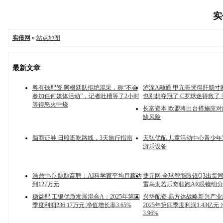
实
实倍网
»
站点地图
最新文章
粤有钱配资 阿根廷队拒绝混采，称“不会
泸深A融通 甲亢哥哭得肝肠寸
参加任何媒体活动”，记者吐槽等了2小时
也别想夺冠了 C罗球迷得救了
等得怒火中烧
长富资本 欧盟将出台措施应
缺风险
蜀商证券 日照逛吃路线，3天旅行指南
天弘优配 儿童活动中心青少
游乐设备
浩鼎中心 脉脉高聘：AI科学家平均月薪达
捷元网 全球智能眼镜Q3出货同
到127万元
雷鸟太若乐奇领跑AR眼镜细
稳益配 工银优质发展混合A：2025年第四
兴华配资 易方达战略新兴产业
季度利润236.17万元 净值增长率3.65%
2025年第四季度利润1.43亿元
3.96%