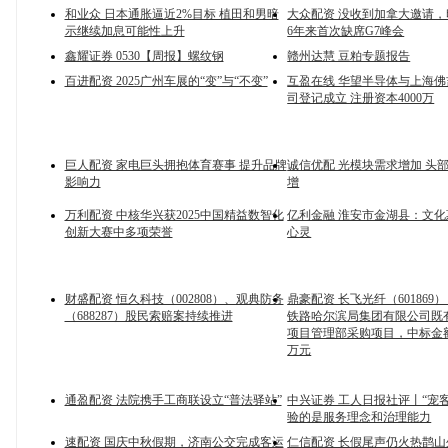
和业众 日本通胀逼近2%目标 植田和男暗
大众配资 没收到加拿大邀请
示继续加息可能性上升
6年来首次缺席G7峰会
鑫耀证券 0530【周报】螺纹钢
赣州达慧 豆粕专题报告
百进配资 2025广州车展的“变”与“不变”
互盈在线 华望半导体与上海
司登记成立 注册资本4000万
巨人配资 家电巨头拥抱体育赛事 提升品牌
诚信优配 光模块需求增加 头
影响力
增
万利配资 中核华兴获2025中国精益数智化
亿利金融 淮安市金湖县：文
创新大赛中多项荣誉
心灵
财盛配资 恒久科技（002808）、观典防务
鼎豪配资 长飞光纤（601869
（688287）股民索赔案持续推进
铁路哈尔滨局集团有限公司既
项目管理部采购项目，中标金额为
万元
通盈配资 法院携手工商联设立“普法驿站”
中兴证券 工人日报社评丨“宠
验的是服务理念和治理能力
速配资 国庆中秋假期，济南公交完成客运
仁信配资 长假尾声仍火热鹊