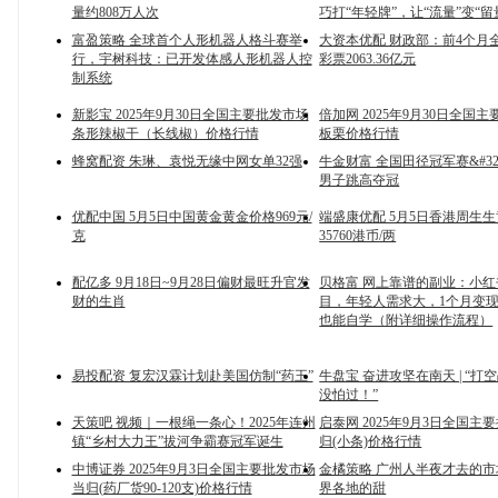
量约808万人次
巧打“年轻牌”，让“流量”变“留
富盈策略 全球首个人形机器人格斗赛举
大资本优配 财政部：前4个月
行，宇树科技：已开发体感人形机器人控
彩票2063.36亿元
制系统
新影宝 2025年9月30日全国主要批发市场
倍加网 2025年9月30日全国
条形辣椒干（长线椒）价格行情
板栗价格行情
蜂窝配资 朱琳、袁悦无缘中网女单32强
牛金财富 全国田径冠军赛&#3
男子跳高夺冠
优配中国 5月5日中国黄金黄金价格969元/
端盛康优配 5月5日香港周生
克
35760港币/两
配亿多 9月18日~9月28日偏财最旺升官发
贝格富 网上靠谱的副业：小
财的生肖
目，年轻人需求大，1个月变现
也能自学（附详细操作流程）
易投配资 复宏汉霖计划赴美国仿制“药王”
牛盘宝 奋进攻坚在南天 | “打
没怕过！”
天策吧 视频｜一根绳一条心！2025年连州
启泰网 2025年9月3日全国主
镇“乡村大力王”拔河争霸赛冠军诞生
归(小条)价格行情
中博证券 2025年9月3日全国主要批发市场
金橘策略 广州人半夜才去的
当归(药厂货90-120支)价格行情
界各地的甜